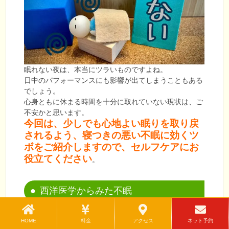
眠れない夜は、本当にツラいものですよね。
日中のパフォーマンスにも影響が出てしまうこともある
でしょう。
心身ともに休まる時間を十分に取れていない現状は、ご
不安かと思います。
今回は、少しでも心地よい眠りを取り戻
されるよう、寝つきの悪い不眠に効くツ
ボをご紹介しますので、セルフケアにお
役立てください
。
西洋医学からみた不眠
西洋医学において「寝つきが悪い不眠」とは、入眠困難
HOME
料金
アクセス
ネット予約