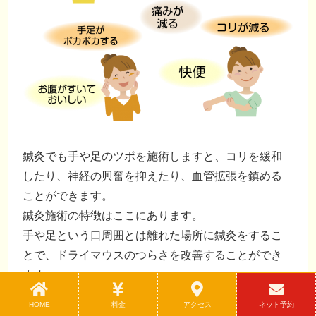
鍼灸でも手や足のツボを施術しますと、コリを緩和
したり、神経の興奮を抑えたり、血管拡張を鎮める
ことができます。
鍼灸施術の特徴はここにあります。
手や足という口周囲とは離れた場所に鍼灸をするこ
とで、ドライマウスのつらさを改善することができ
ます。
HOME
料金
アクセス
ネット予約
多くの改善へのお手伝
このような施術の結果、