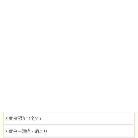
お客様の声（全て）
頭痛・肩こり
腰痛・下肢痛
婦人科系（不妊など）
自律神経の乱れ
眼科系（緑内障など）
その他
当院での症例を紹介
症例紹介（全て）
症例ー頭痛・肩こり