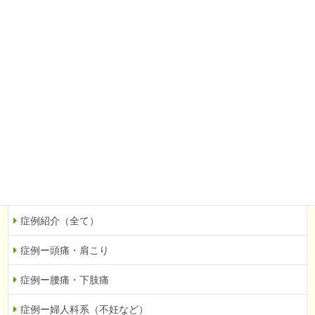
腰痛・下肢痛
婦人科系（不妊など）
自律神経の乱れ
眼科系（緑内障など）
その他
当院での症例を紹介
症例紹介（全て）
症例ー頭痛・肩こり
症例ー腰痛・下肢痛
症例ー婦人科系（不妊など）