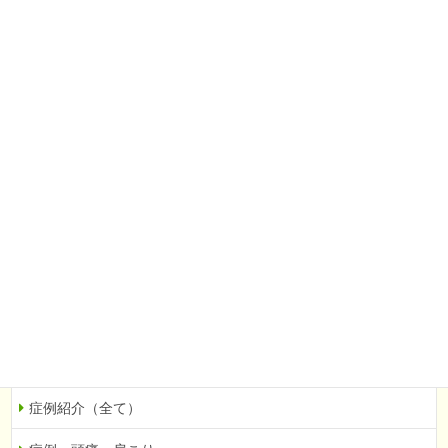
お客様の声（全て）
頭痛・肩こり
腰痛・下肢痛
婦人科系（不妊など）
自律神経の乱れ
眼科系（緑内障など）
その他
当院での症例を紹介
症例紹介（全て）