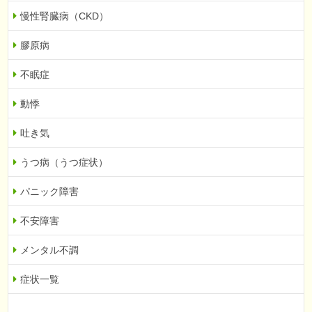
慢性腎臓病（CKD）
膠原病
不眠症
動悸
吐き気
うつ病（うつ症状）
パニック障害
不安障害
メンタル不調
症状一覧