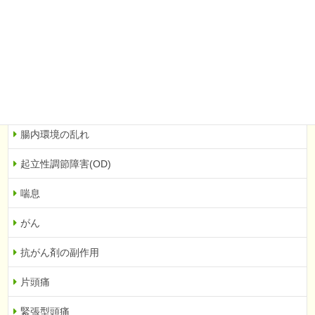
胃もたれ・胃痛
逆流性食道炎
便秘
過敏性腸症候群(IBS)
腸内環境の乱れ
起立性調節障害(OD)
喘息
がん
抗がん剤の副作用
片頭痛
緊張型頭痛