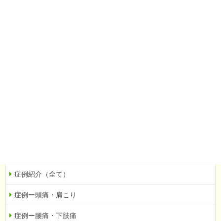
頭痛・肩こり
腰痛・下肢痛
婦人科系（不妊など）
自律神経の乱れ
眼科系（緑内障など）
その他
当院での症例を紹介
症例紹介（全て）
症例ー頭痛・肩こり
症例ー腰痛・下肢痛