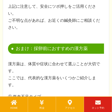
上記に注意して、安全にツボ押しをご活用くださ
い。
ご不明な点があれば、お近くの鍼灸師にご相談くだ
さい。
おまけ：採卵前におすすめの漢方薬
漢方薬は、体質や症状に合わせて選ぶことが大切で
す。
ここでは、代表的な漢方薬をいくつかご紹介しま
す。
① 気血不足タイプ
四物湯（しもつとう）、帰脾湯（き補う）
HOME
料金
アクセス
ネット予約
→ 血を養い、エネルギーを高める