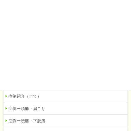
頭痛・肩こり
腰痛・下肢痛
婦人科系（不妊など）
自律神経の乱れ
眼科系（緑内障など）
その他
当院での症例を紹介
症例紹介（全て）
症例ー頭痛・肩こり
症例ー腰痛・下肢痛