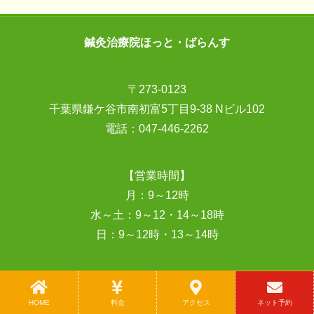
鍼灸治療院ほっと・ばらんす
〒273-0123
千葉県鎌ケ谷市南初富5丁目9-38 Nビル102
電話：
047-446-2262
【営業時間】
月：9～12時
水～土：9～12・14～18時
日：9～12時・13～14時
【定休日】
火曜日・祝日
HOME
料金
アクセス
ネット予約