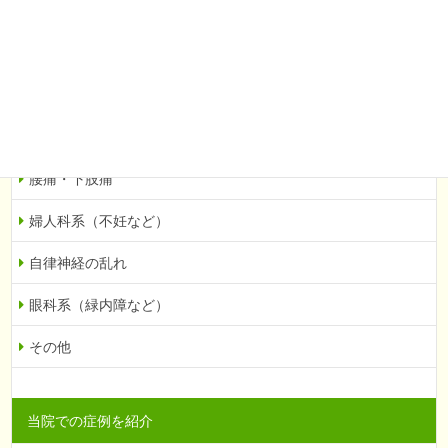
お客様の声
お客様の声（全て）
頭痛・肩こり
腰痛・下肢痛
婦人科系（不妊など）
自律神経の乱れ
眼科系（緑内障など）
その他
当院での症例を紹介