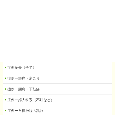
婦人科系（不妊など）
自律神経の乱れ
眼科系（緑内障など）
その他
当院での症例を紹介
症例紹介（全て）
症例ー頭痛・肩こり
症例ー腰痛・下肢痛
症例ー婦人科系（不妊など）
症例ー自律神経の乱れ