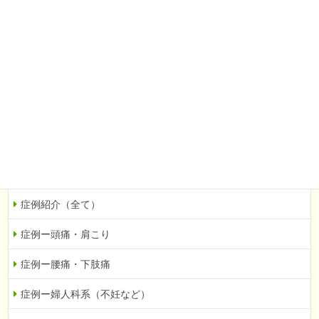
腰痛・下肢痛
婦人科系（不妊など）
自律神経の乱れ
眼科系（緑内障など）
その他
当院での症例を紹介
症例紹介（全て）
症例ー頭痛・肩こり
症例ー腰痛・下肢痛
症例ー婦人科系（不妊など）