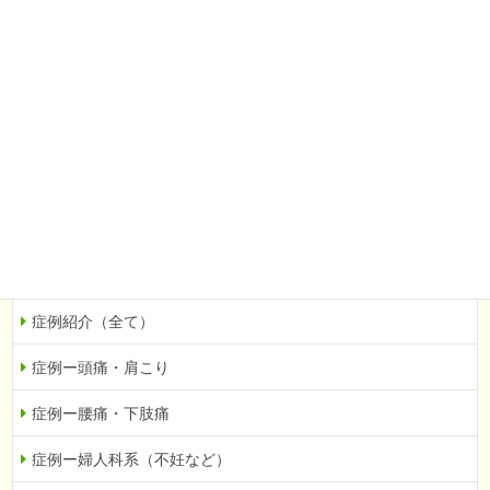
腰痛・下肢痛
婦人科系（不妊など）
自律神経の乱れ
眼科系（緑内障など）
その他
当院での症例を紹介
症例紹介（全て）
症例ー頭痛・肩こり
症例ー腰痛・下肢痛
症例ー婦人科系（不妊など）