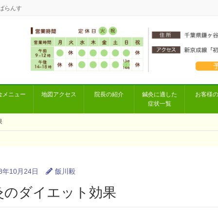
ばらんす
金メニュー
地図アクセス
院長の紹介
鍼灸に適した
お客様
症状一覧
果
18年10月24日
飯川毅
灸のダイエット効果