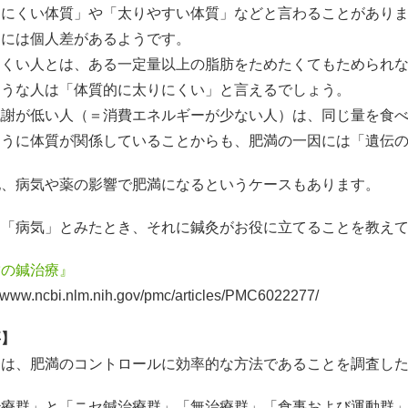
りにくい体質」や「太りやすい体質」などと言わることがあり
」には個人差があるようです。
にくい人とは、ある一定量以上の脂肪をためたくてもためられ
ような人は「体質的に太りにくい」と言えるでしょう。
代謝が低い人（＝消費エネルギーが少ない人）は、同じ量を食
ように体質が関係していることからも、肥満の一因には「遺伝
他、病気や薬の影響で肥満になるというケースもあります。
を「病気」とみたとき、それに鍼灸がお役に立てることを教え
満の鍼治療』
//www.ncbi.nlm.nih.gov/pmc/articles/PMC6022277/
要】
療は、肥満のコントロールに効率的な方法であることを調査し
治療群」と「ニセ鍼治療群」「無治療群」「食事および運動群