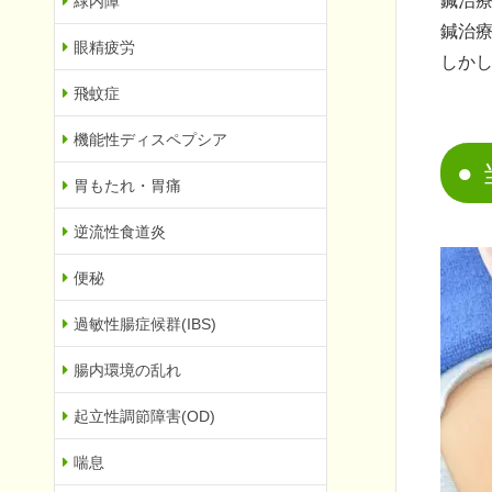
鍼治
緑内障
鍼治
眼精疲労
しか
飛蚊症
機能性ディスペプシア
胃もたれ・胃痛
逆流性食道炎
便秘
過敏性腸症候群(IBS)
腸内環境の乱れ
起立性調節障害(OD)
喘息