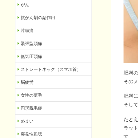
がん
抗がん剤の副作用
片頭痛
緊張型頭痛
低気圧頭痛
ストレートネック（スマホ首）
肥満
その
脳疲労
女性の薄毛
肥満
そし
円形脱毛症
たとえ
めまい
ラッ
突発性難聴
す。