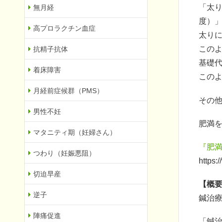
「太
無月経
度）
高プロラクチン血症
太り
この
抗精子抗体
基礎
着床障害
この
月経前症候群（PMS）
その
男性不妊
肥満
マタニティ期（妊婦さん）
『肥
つわり（妊娠悪阻）
https:
切迫早産
【概
逆子
鍼治
陣痛促進
「鍼