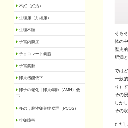
不妊（妊活）
生理痛（月経痛）
生理不順
そも
体の
子宮内膜症
歴史
チョコレート嚢胞
肥満
子宮筋腫
では
卵巣機能低下
一般
り）
卵子の老化｜卵巣年齢（AMH）低
その
下
しか
多のう胞性卵巣症候群（PCOS）
その
排卵障害
ただ