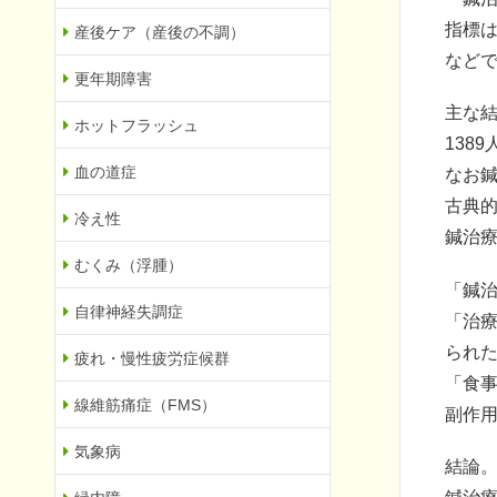
指標は
産後ケア（産後の不調）
など
更年期障害
主な
ホットフラッシュ
138
血の道症
なお
古典
冷え性
鍼治
むくみ（浮腫）
「鍼治
自律神経失調症
「治療
られ
疲れ・慢性疲労症候群
「食事
線維筋痛症（FMS）
副作用
気象病
結論