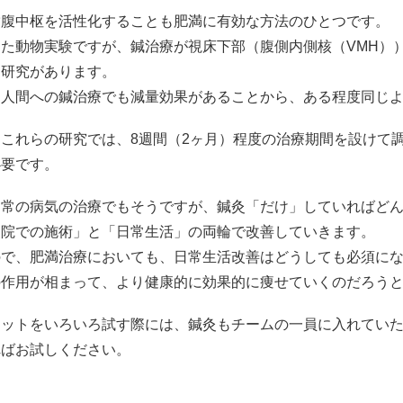
満腹中枢を活性化することも肥満に有効な方法のひとつです。
また動物実験ですが、鍼治療が視床下部（腹側内側核（VMH）
る研究があります。
に人間への鍼治療でも減量効果があることから、ある程度同じ
しこれらの研究では、8週間（2ヶ月）程度の治療期間を設けて
必要です。
通常の病気の治療でもそうですが、鍼灸「だけ」していればど
灸院での施術」と「日常生活」の両輪で改善していきます。
ので、肥満治療においても、日常生活改善はどうしても必須に
の作用が相まって、より健康的に効果的に痩せていくのだろう
エットをいろいろ試す際には、鍼灸もチームの一員に入れてい
ればお試しください。