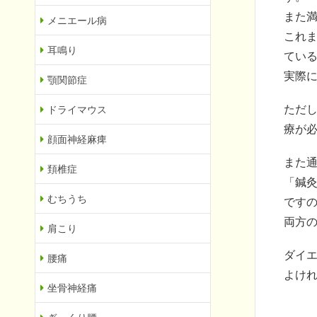
また
メニエール病
これ
耳鳴り
てい
実際
顎関節症
ただ
ドライマウス
療が
顔面神経麻痺
また
頚椎症
「鍼
むちうち
です
両方
肩こり
ダイ
腰痛
よけ
坐骨神経痛