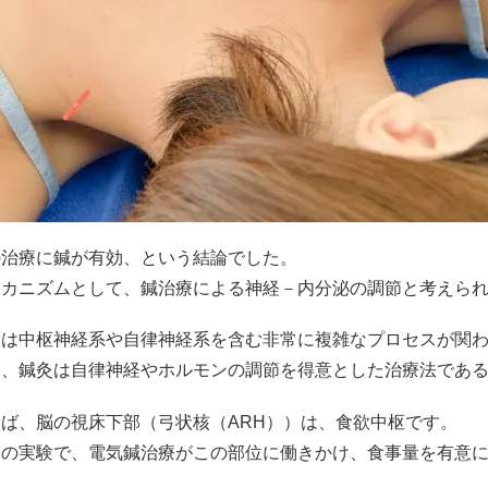
の治療に鍼が有効、という結論でした。
メカニズムとして、鍼治療による神経－内分泌の調節と考えら
には中枢神経系や自律神経系を含む非常に複雑なプロセスが関
て、鍼灸は自律神経やホルモンの調節を得意とした治療法であ
ば、脳の視床下部（弓状核（ARH））は、食欲中枢です。
トの実験で、電気鍼治療がこの部位に働きかけ、食事量を有意