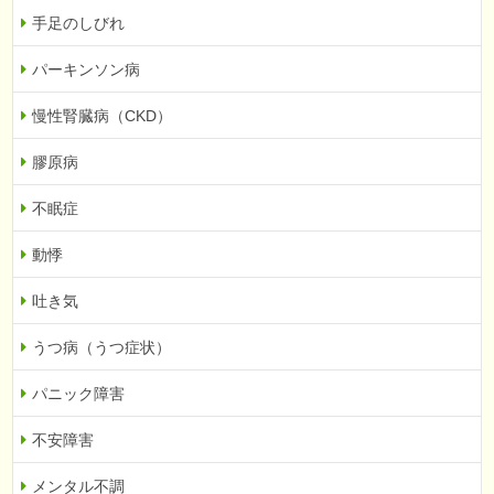
手足のしびれ
パーキンソン病
慢性腎臓病（CKD）
膠原病
不眠症
動悸
吐き気
うつ病（うつ症状）
パニック障害
不安障害
メンタル不調