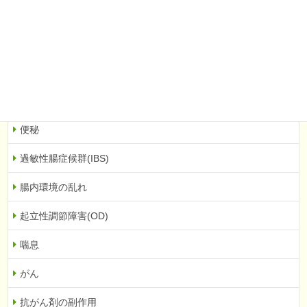
飛蚊症
機能性ディスペプシア
胃もたれ・胃痛
逆流性食道炎
便秘
過敏性腸症候群(IBS)
腸内環境の乱れ
起立性調節障害(OD)
喘息
がん
抗がん剤の副作用