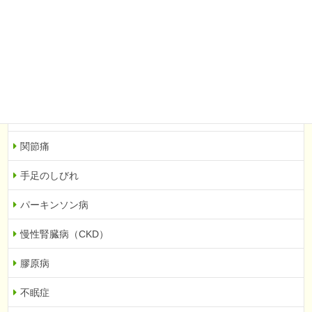
むちうち
肩こり
腰痛
坐骨神経痛
ぎっくり腰
関節痛
手足のしびれ
パーキンソン病
慢性腎臓病（CKD）
膠原病
不眠症