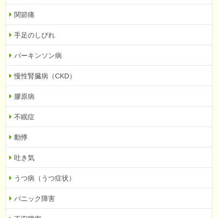
関節痛
手足のしびれ
パーキンソン病
慢性腎臓病（CKD）
膠原病
不眠症
動悸
吐き気
うつ病（うつ症状）
パニック障害