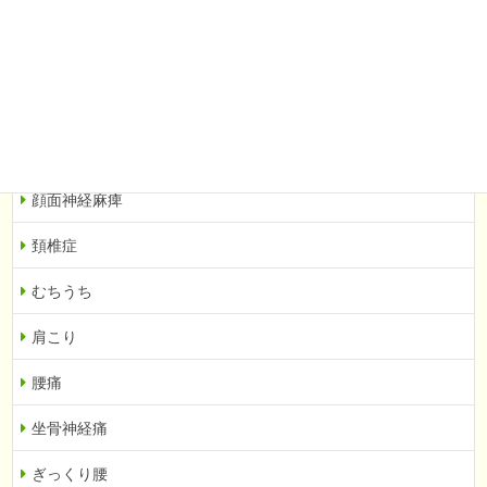
メニエール病
耳鳴り
顎関節症
ドライマウス
顔面神経麻痺
頚椎症
むちうち
肩こり
腰痛
坐骨神経痛
ぎっくり腰