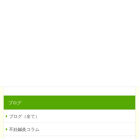
症例紹介（全て）
症例ー頭痛・肩こり
症例ー腰痛・下肢痛
症例ー婦人科系（不妊など）
症例ー自律神経の乱れ
症例ー眼科系（緑内障など）
症例ーその他
ブログ
ブログ（全て）
不妊鍼灸コラム