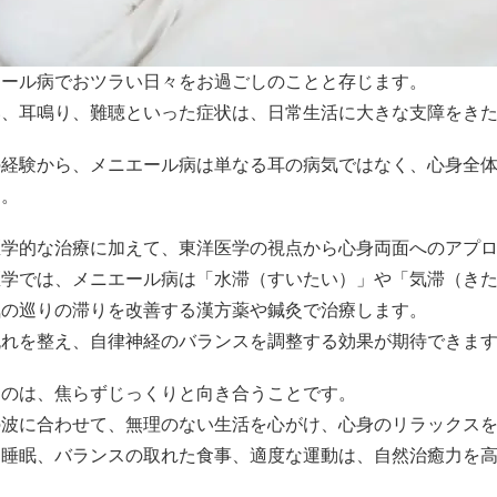
エール病でおツラい日々をお過ごしのことと存じます。
い、耳鳴り、難聴といった症状は、日常生活に大きな支障をき
の経験から、メニエール病は単なる耳の病気ではなく、心身全
す。
医学的な治療に加えて、東洋医学の視点から心身両面へのアプ
医学では、メニエール病は「水滞（すいたい）」や「気滞（き
気の巡りの滞りを改善する漢方薬や鍼灸で治療します。
流れを整え、自律神経のバランスを調整する効果が期待できま
なのは、焦らずじっくりと向き合うことです。
の波に合わせて、無理のない生活を心がけ、心身のリラックス
な睡眠、バランスの取れた食事、適度な運動は、自然治癒力を