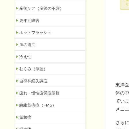
産後ケア（産後の不調）
更年期障害
ホットフラッシュ
血の道症
冷え性
むくみ（浮腫）
自律神経失調症
東洋
体の
疲れ・慢性疲労症候群
てい
線維筋痛症（FMS）
メニ
気象病
さら