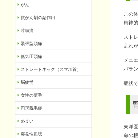
がん
この
抗がん剤の副作用
精神
片頭痛
スト
緊張型頭痛
乱れ
低気圧頭痛
メニ
バラ
ストレートネック（スマホ首）
脳疲労
症状
女性の薄毛
円形脱毛症
めまい
東洋
突発性難聴
命の