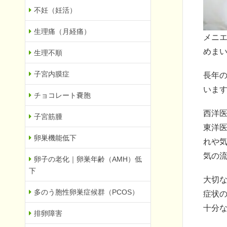
不妊（妊活）
生理痛（月経痛）
メニ
めま
生理不順
子宮内膜症
長年
いま
チョコレート嚢胞
西洋
子宮筋腫
東洋
卵巣機能低下
れや
気の
卵子の老化｜卵巣年齢（AMH）低
下
大切
多のう胞性卵巣症候群（PCOS）
症状
十分
排卵障害