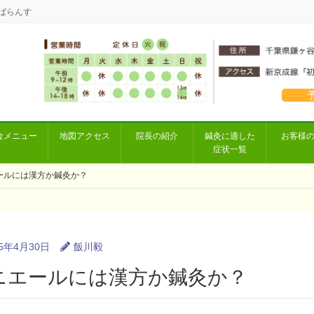
ばらんす
金メニュー
地図アクセス
院長の紹介
鍼灸に適した
お客様
症状一覧
ールには漢方か鍼灸か？
25年4月30日
飯川毅
ニエールには漢方か鍼灸か？