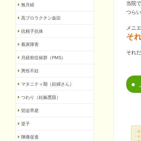
当院
無月経
つら
高プロラクチン血症
メニ
抗精子抗体
そ
着床障害
それ
月経前症候群（PMS）
男性不妊
マタニティ期（妊婦さん）
つわり（妊娠悪阻）
切迫早産
逆子
陣痛促進