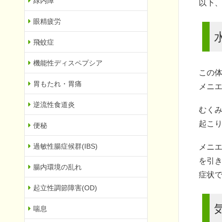
緑内障
以下
眼精疲労
飛蚊症
機能性ディスペプシア
この
胃もたれ・胃痛
メニ
逆流性食道炎
むく
起こ
便秘
過敏性腸症候群(IBS)
メニ
を引
腸内環境の乱れ
症状
起立性調節障害(OD)
喘息