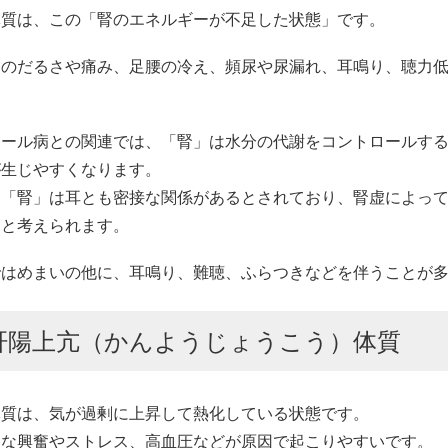
体質は、この「腎のエネルギーが不足した状態」です。
膝のだるさや痛み、足腰の冷え、頻尿や尿漏れ、耳鳴り、聴力
エール病との関連では、「腎」は水分の代謝をコントロールす
が生じやすくなります。
、「腎」は耳とも密接な関係があるとされており、腎虚によっ
ると考えられます。
ではめまいの他に、耳鳴り、難聴、ふらつきなどを伴うことが
肝陽上亢（かんようじょうこう）体質
体質は、気が過剰に上昇して熱化している状態です。
的な興奮やストレス、高血圧などが原因で起こりやすいです。