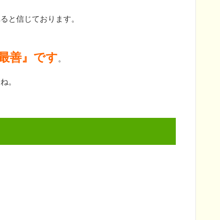
。
れると信じております。
最善』です
。
すね。