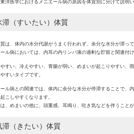
、東洋医学におけるメニエール病の原因を体質別に分けて説明
水滞（すいたい）体質
体質は、体内の水分代謝がうまく行われず、余分な水分が滞っ
エール病においては、内耳の内リンパ液の過剰な貯留と関連付
みやすい、冷えやすい、胃腸が弱い、めまいが起こりやすい、
りやすいタイプです。
エール病との関連では、体内に余分な水分が停滞することで、
き起こしやすくなります。
では、めまいの他に、頭重感、耳鳴り、吐き気などを伴うこと
気滞（きたい）体質