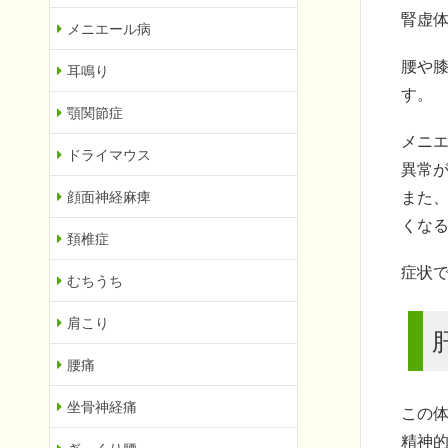
腎虚
メニエール病
腰や
耳鳴り
す。
顎関節症
メニ
ドライマウス
異常
また
顔面神経麻痺
くな
頚椎症
症状
むちうち
肩こり
腰痛
坐骨神経痛
この
精神