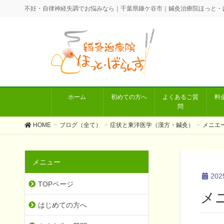
不妊・自律神経失調でお悩みなら｜千葉県鎌ケ谷市｜鍼灸治療院ほっと・
ホーム
初めての方へ
よくあるご質
料
問
HOME
ブログ（全て）
症状と東洋医学（漢方・鍼灸）
メニエ
メニュー
20
TOPページ
メ
はじめての方へ