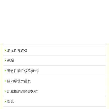
眼精疲労
飛蚊症
機能性ディスペプシア
胃もたれ・胃痛
逆流性食道炎
便秘
過敏性腸症候群(IBS)
腸内環境の乱れ
起立性調節障害(OD)
喘息