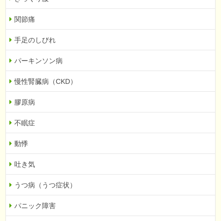
関節痛
手足のしびれ
パーキンソン病
慢性腎臓病（CKD）
膠原病
不眠症
動悸
吐き気
うつ病（うつ症状）
パニック障害