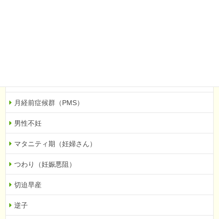
排卵障害
無月経
高プロラクチン血症
抗精子抗体
着床障害
月経前症候群（PMS）
男性不妊
マタニティ期（妊婦さん）
つわり（妊娠悪阻）
切迫早産
逆子