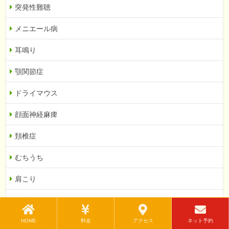
突発性難聴
メニエール病
耳鳴り
顎関節症
ドライマウス
顔面神経麻痺
頚椎症
むちうち
肩こり
腰痛
HOME
料金
アクセス
ネット予約
坐骨神経痛