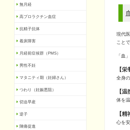
無月経
高プロラクチン血症
抗精子抗体
現代
着床障害
こと
月経前症候群（PMS）
「血
男性不妊
【栄
マタニティ期（妊婦さん）
全身
つわり（妊娠悪阻）
【温
体を
切迫早産
【精
逆子
心を
陣痛促進