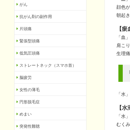
がん
顔色
朝起
抗がん剤の副作用
【瘀
片頭痛
「血
緊張型頭痛
肩こ
低気圧頭痛
生理
ストレートネック（スマホ首）
脳疲労
女性の薄毛
「水
円形脱毛症
【水
めまい
「水
むく
突発性難聴