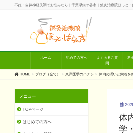
不妊・自律神経失調でお悩みなら｜千葉県鎌ケ谷市｜鍼灸治療院ほっと・
ホーム
初めての方へ
よくあるご質
料
問
HOME
ブログ（全て）
東洋医学のハナシ
体内の潤いと栄養を
メニュー
20
TOPページ
体
はじめての方へ
学