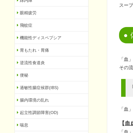
緑内障
スー
眼精疲労
飛蚊症
機能性ディスペプシア
胃もたれ・胃痛
「血
逆流性食道炎
その
便秘
過敏性腸症候群(IBS)
腸内環境の乱れ
「血
起立性調節障害(OD)
【血
喘息
「血