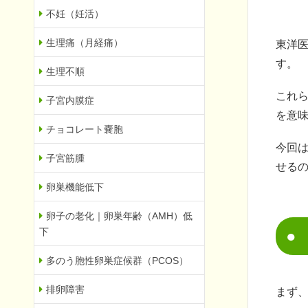
不妊（妊活）
生理痛（月経痛）
東洋
す。
生理不順
これ
子宮内膜症
を意
チョコレート嚢胞
今回
子宮筋腫
せる
卵巣機能低下
卵子の老化｜卵巣年齢（AMH）低
下
多のう胞性卵巣症候群（PCOS）
排卵障害
まず