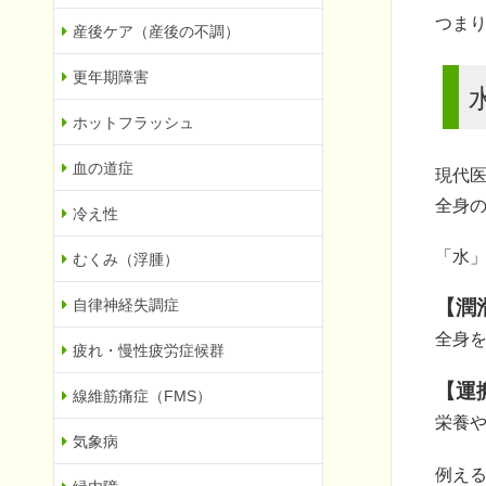
つま
産後ケア（産後の不調）
更年期障害
ホットフラッシュ
血の道症
現代
全身
冷え性
「水
むくみ（浮腫）
自律神経失調症
【潤
全身
疲れ・慢性疲労症候群
【運
線維筋痛症（FMS）
栄養
気象病
例え