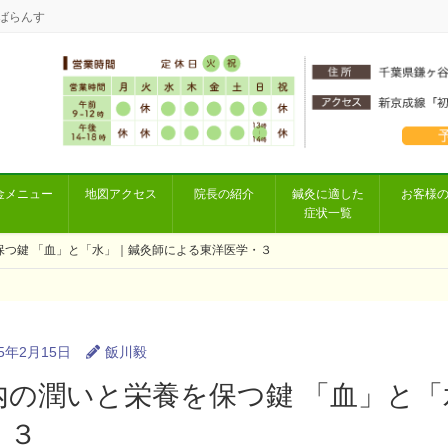
ばらんす
金メニュー
地図アクセス
院長の紹介
鍼灸に適した
お客様
症状一覧
保つ鍵 「血」と「水」｜鍼灸師による東洋医学・３
25年2月15日
飯川毅
内の潤いと栄養を保つ鍵 「血」と
・３