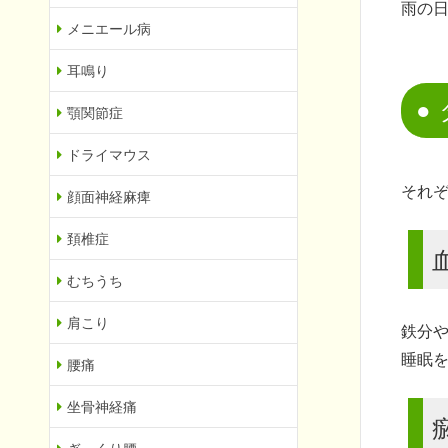
雨の
メニエール病
耳鳴り
顎関節症
ドライマウス
それ
顔面神経麻痺
頚椎症
むちうち
肩こり
鉄分
睡眠
腰痛
坐骨神経痛