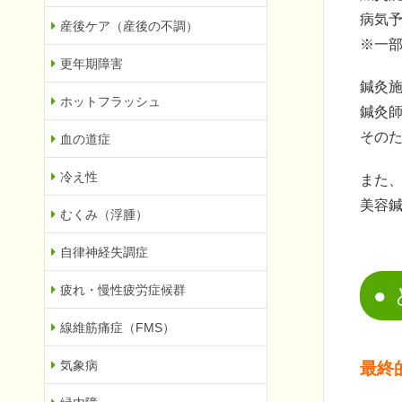
病気
産後ケア（産後の不調）
※一
更年期障害
鍼灸
ホットフラッシュ
鍼灸
その
血の道症
冷え性
また
美容
むくみ（浮腫）
自律神経失調症
疲れ・慢性疲労症候群
線維筋痛症（FMS）
気象病
最終