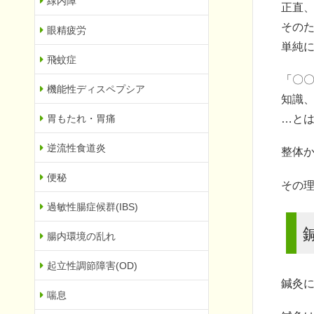
緑内障
正直
その
眼精疲労
単純
飛蚊症
「〇
機能性ディスペプシア
知識
胃もたれ・胃痛
…と
逆流性食道炎
整体
便秘
その
過敏性腸症候群(IBS)
腸内環境の乱れ
起立性調節障害(OD)
鍼灸に
喘息