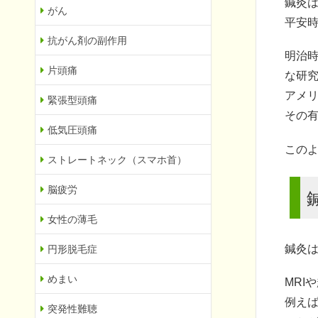
鍼灸
がん
平安
抗がん剤の副作用
明治
片頭痛
な研
アメ
緊張型頭痛
その
低気圧頭痛
この
ストレートネック（スマホ首）
脳疲労
女性の薄毛
鍼灸
円形脱毛症
めまい
MR
例え
突発性難聴