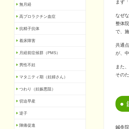
まず
無月経
なぜ
高プロラクチン血症
整体
抗精子抗体
で、
着床障害
共通
月経前症候群（PMS）
が、
男性不妊
また
その
マタニティ期（妊婦さん）
つわり（妊娠悪阻）
切迫早産
逆子
陣痛促進
鍼灸