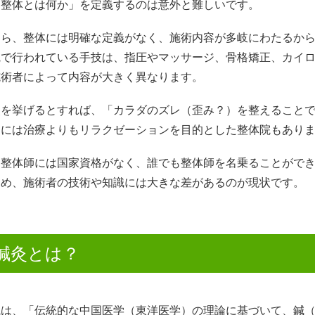
「整体とは何か」を定義するのは意外と難しいです。
なら、整体には明確な定義がなく、施術内容が多岐にわたるか
院で行われている手技は、指圧やマッサージ、骨格矯正、カイ
施術者によって内容が大きく異なります。
点を挙げるとすれば、「カラダのズレ（歪み？）を整えること
中には治療よりもリラクゼーションを目的とした整体院もあり
、整体師には国家資格がなく、誰でも整体師を名乗ることがで
ため、施術者の技術や知識には大きな差があるのが現状です。
鍼灸とは？
院は、「伝統的な中国医学（東洋医学）の理論に基づいて、鍼