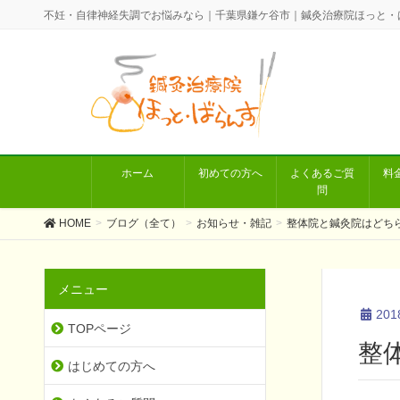
不妊・自律神経失調でお悩みなら｜千葉県鎌ケ谷市｜鍼灸治療院ほっと・
ホーム
初めての方へ
よくあるご質
料
問
HOME
ブログ（全て）
お知らせ・雑記
整体院と鍼灸院はどち
メニュー
20
TOPページ
整
はじめての方へ