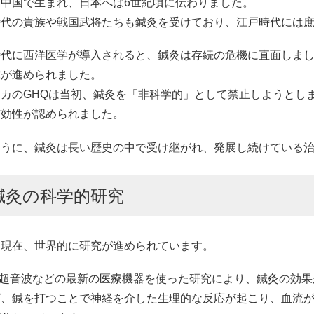
は中国で生まれ、日本へは6世紀頃に伝わりました。
時代の貴族や戦国武将たちも鍼灸を受けており、江戸時代には
時代に西洋医学が導入されると、鍼灸は存続の危機に直面しま
究が進められました。
リカのGHQは当初、鍼灸を「非科学的」として禁止しようとし
有効性が認められました。
ように、鍼灸は長い歴史の中で受け継がれ、発展し続けている
鍼灸の科学的研究
は現在、世界的に研究が進められています。
Iや超音波などの最新の医療機器を使った研究により、鍼灸の効
ば、鍼を打つことで神経を介した生理的な反応が起こり、血流