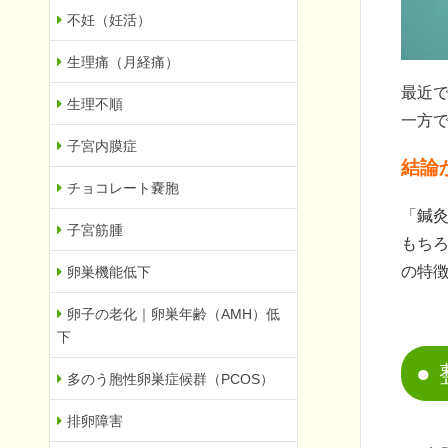
不妊（妊活）
生理痛（月経痛）
最近
生理不順
一方
子宮内膜症
結論
チョコレート嚢胞
「鍼
子宮筋腫
もち
の特
卵巣機能低下
卵子の老化｜卵巣年齢（AMH）低
下
多のう胞性卵巣症候群（PCOS）
排卵障害