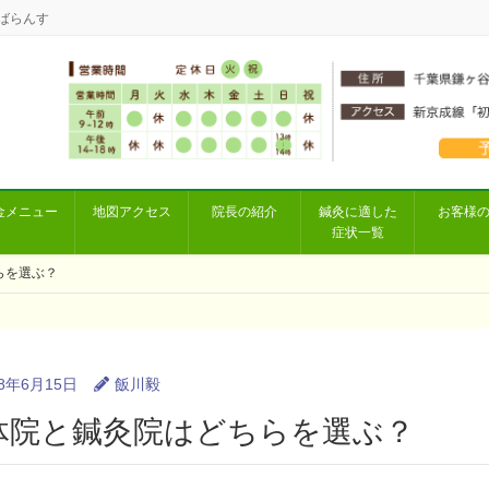
ばらんす
金メニュー
地図アクセス
院長の紹介
鍼灸に適した
お客様
症状一覧
らを選ぶ？
18年6月15日
飯川毅
体院と鍼灸院はどちらを選ぶ？