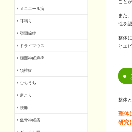
こと
メニエール病
また、
耳鳴り
性を
顎関節症
整体
ドライマウス
とエ
顔面神経麻痺
頚椎症
むちうち
肩こり
整体
腰痛
整体
坐骨神経痛
研究