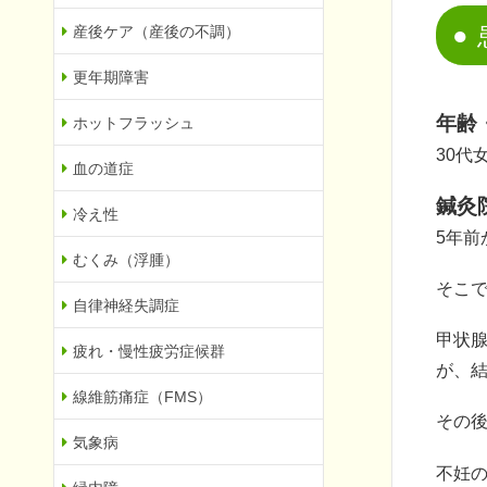
産後ケア（産後の不調）
更年期障害
年齢
ホットフラッシュ
30代
血の道症
鍼灸
冷え性
5年
むくみ（浮腫）
そこ
自律神経失調症
甲状腺
疲れ・慢性疲労症候群
が、
線維筋痛症（FMS）
その後
気象病
不妊