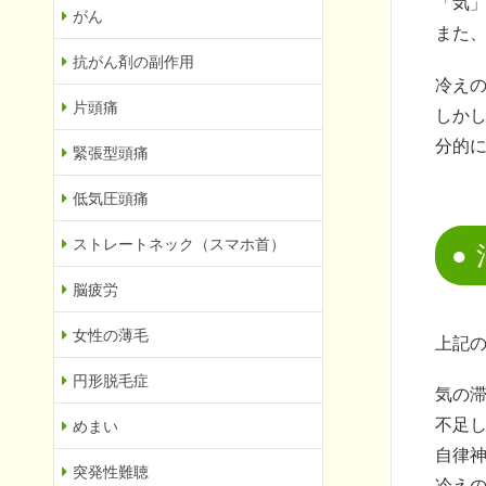
「気
がん
また
抗がん剤の副作用
冷え
片頭痛
しか
分的
緊張型頭痛
低気圧頭痛
ストレートネック（スマホ首）
脳疲労
女性の薄毛
上記
円形脱毛症
気の
不足
めまい
自律
突発性難聴
冷え