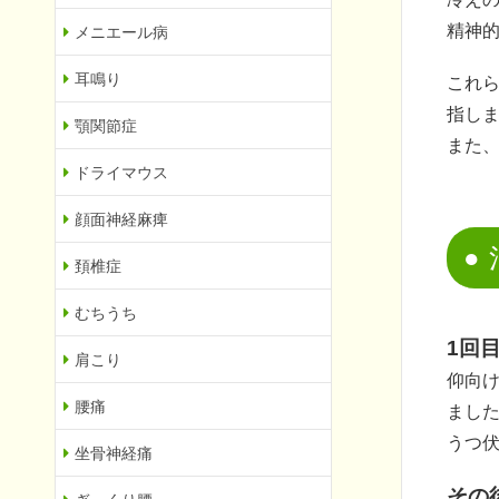
精神
メニエール病
耳鳴り
これ
指し
顎関節症
また、
ドライマウス
顔面神経麻痺
頚椎症
むちうち
1回
肩こり
仰向
腰痛
まし
うつ
坐骨神経痛
その