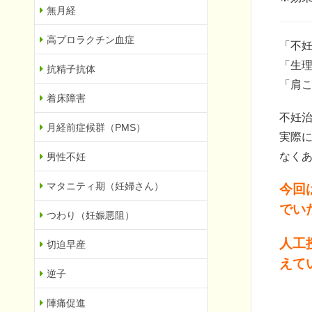
無月経
高プロラクチン血症
「不
「生
抗精子抗体
「肩
着床障害
不妊
月経前症候群（PMS）
実際
なく
男性不妊
マタニティ期（妊婦さん）
今回
でい
つわり（妊娠悪阻）
人工
切迫早産
えて
逆子
陣痛促進