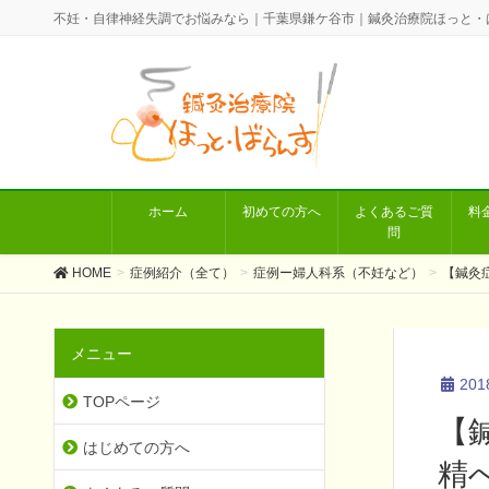
不妊・自律神経失調でお悩みなら｜千葉県鎌ケ谷市｜鍼灸治療院ほっと・
ホーム
初めての方へ
よくあるご質
料
問
HOME
症例紹介（全て）
症例ー婦人科系（不妊など）
【鍼灸
メニュー
20
TOPページ
【
はじめての方へ
精