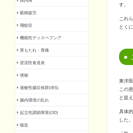
緑内障
す。
眼精疲労
これ
飛蚊症
とく
機能性ディスペプシア
胃もたれ・胃痛
逆流性食道炎
便秘
東洋
過敏性腸症候群(IBS)
この
と捉
腸内環境の乱れ
具体
起立性調節障害(OD)
した
喘息