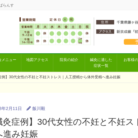
ばらんす
金メニュー
地図アクセス
院長の紹介
鍼灸に適した
お客様
症状一覧
症例】30代女性の不妊と不妊ストレス｜人工授精から体外受精へ進み妊娠
18年2月11日
飯川毅
鍼灸症例】30代女性の不妊と不妊ス
へ進み妊娠