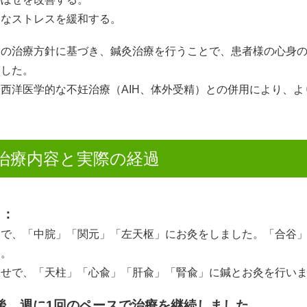
的なストレスを緩和する。
らの治療方針に基づき、鍼灸治療を行うことで、患者様の心身
ました。
西洋医学的な不妊治療（AIH、体外受精）との併用により、
治療内容と実際の経過
目：
けで、「中脘」「関元」「左天枢」にお灸をしました。「合谷
た。
伏せで、「天柱」「心兪」「肝兪」「腎兪」に鍼とお灸を行い
後、週に1回のペースで治療を継続しました
。