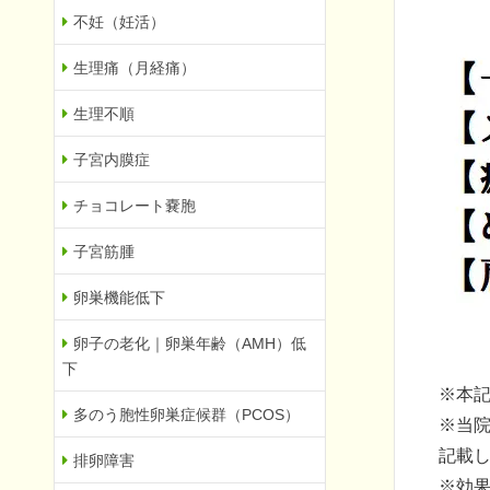
不妊（妊活）
生理痛（月経痛）
生理不順
子宮内膜症
チョコレート嚢胞
子宮筋腫
卵巣機能低下
卵子の老化｜卵巣年齢（AMH）低
下
※本
多のう胞性卵巣症候群（PCOS）
※当
記載
排卵障害
※効